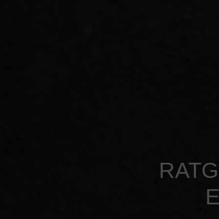
RATG
E