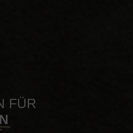
N FÜR
N