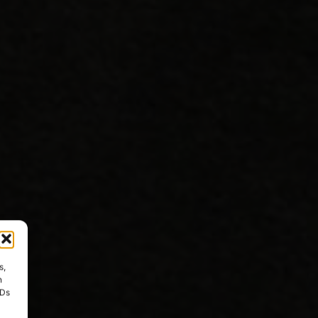
s,
n
IDs