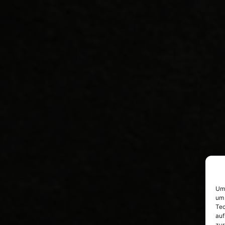
Um 
um 
Tec
auf
zur